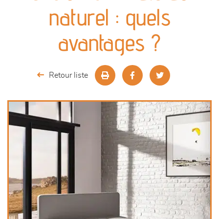
canapés et fauteuils
naturel : quels
séjours
avantages ?
meubles de complément
Retour liste
chambres et dressing
literie
décoration