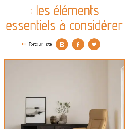
canapés et fauteuils
: les éléments
séjours
essentiels à considérer
meubles de complément
Retour liste
chambres et dressing
literie
décoration