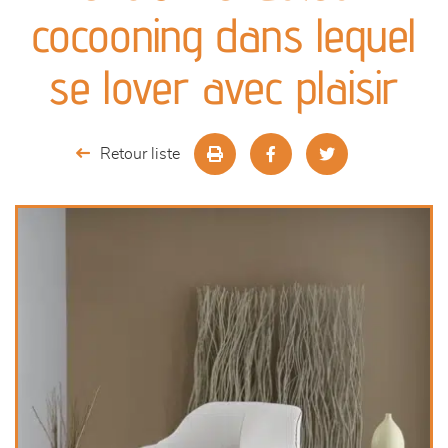
canapés et fauteuils
cocooning dans lequel
séjours
se lover avec plaisir
meubles de complément
Retour liste
chambres et dressing
literie
décoration