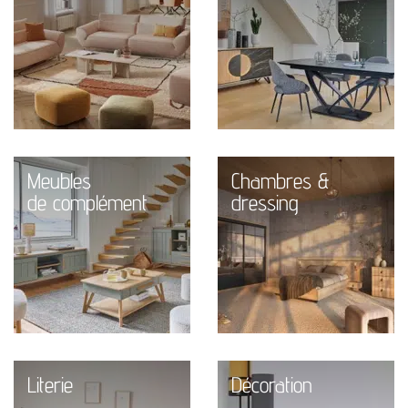
Meubles
Chambres &
de complément
dressing
Literie
Décoration