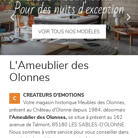
Pour des nuits d'exception
canapés et fauteuils
séjours
VOIR TOUS NOS MODÈLES
meubles de complément
chambres et dressing
L'Ameublier des
literie
Olonnes
décoration
CREATEURS D'EMOTIONS
C
Votre magasin historique Meubles des Olonnes,
présent au Château d'Olonne depuis 1984, désormais
l'Ameublier des Olonnes,
se situe à présent au 162
avenue de Talmont, 85180 LES SABLES-D'OLONNE.
Nous sommes à votre service pour vous conseiller dans