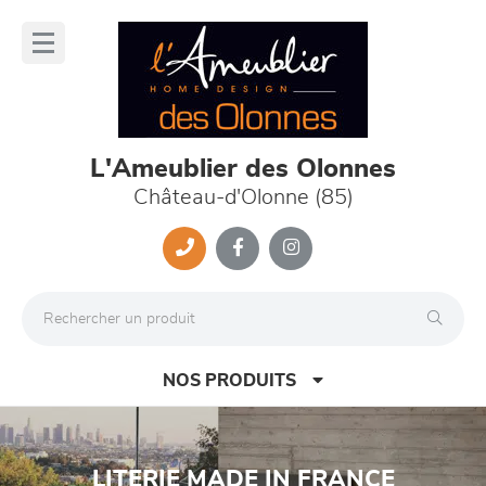
Panneau de gestion des cookies
lose
nu
L'Ameublier des Olonnes
Château-d'Olonne (85)
NOS PRODUITS
Previous
Nex
LITERIE MADE IN FRANCE